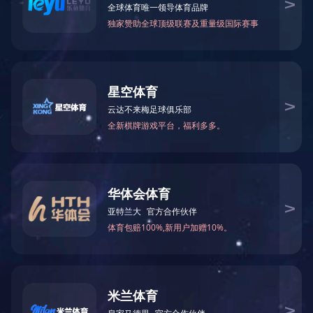
入会须知
分类
级次
1
会员公告
单位会员
2
3
会费标准
个人会员
4
会员服务
会员风采
会员之声