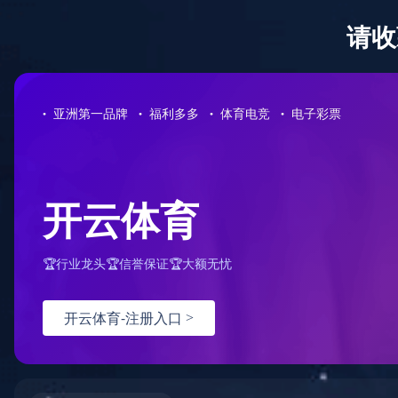
星空官方网站
走进协会
新闻资讯
通
(中国)
消防科普
科普活动