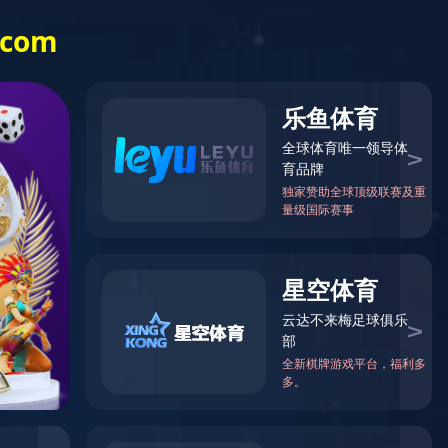
产品
团体标准
会员天地
消防培训
系统防静电措施
部、中国化学品安全协会 点击量：