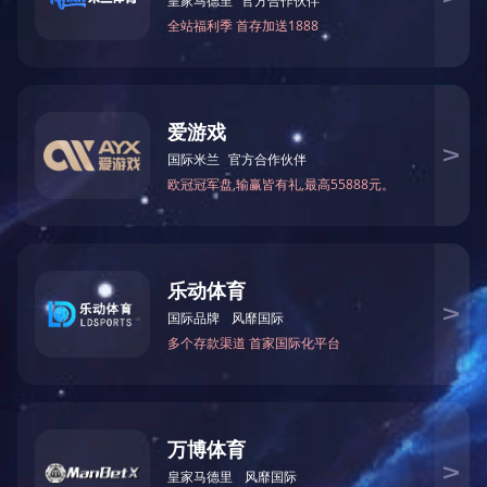
“忆党恩 颂祖国”
上一条:
优秀奖作
下一条:
优秀奖作