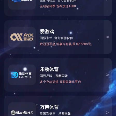
“忆党恩 颂祖国”消
上一条:
优秀奖作
下一条:
优秀奖作