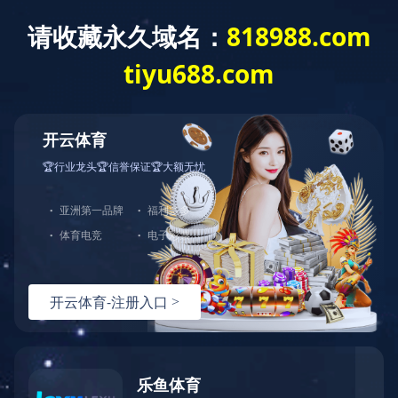
星空官方网站
走进协会
新闻资讯
通知通告
(中国)
团体
团体标准
新闻动态