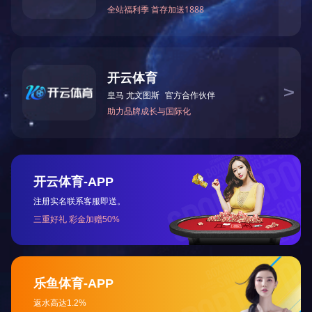
上一条:
星空ap
下一条:
无下一篇
星空官方网站(中国)
|
走进协会
|
消防科
联系电话：023-63427308 联系地址
Copyright © 2020 All Rights Reser
广发平台
|
im在线注册
|
安博app官网
|
米兰体育真人网站
|
网投