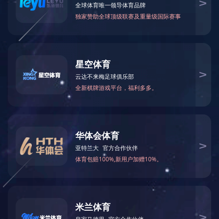
立项公示
联系电话：
报批公示
电子邮件：
征求意见
留言内容：
发布公告
废止公告
意见箱